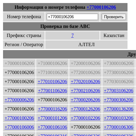
Информация о номере телефона
+77000106206
Номер телефона
Проверка по базе ABC
Префикс страны
7
Казахстан
Регион / Оператор
АЛТЕЛ
Дру
+70000106206
+71000106206
+72000106206
+73000106206
+77000106206
+77100106206
+77200106206
+77300106206
+77000106206
+77010106206
+77020106206
+77030106206
+77000106206
+77001106206
+77002106206
+77003106206
+77000006206
+77000106206
+77000206206
+77000306206
+77000106206
+77000116206
+77000126206
+77000136206
+77000100206
+77000101206
+77000102206
+77000103206
+77000106006
+77000106106
+77000106206
+77000106306