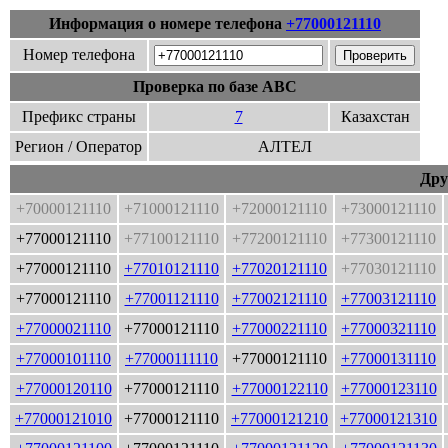
Информация о номере телефона
+77000121110
Номер телефона
Проверка по базе ABC
Префикс страны
7
Казахстан
Регион / Оператор
АЛТЕЛ
Дру
+70000121110
+71000121110
+72000121110
+73000121110
+77000121110
+77100121110
+77200121110
+77300121110
+77000121110
+77010121110
+77020121110
+77030121110
+77000121110
+77001121110
+77002121110
+77003121110
+77000021110
+77000121110
+77000221110
+77000321110
+77000101110
+77000111110
+77000121110
+77000131110
+77000120110
+77000121110
+77000122110
+77000123110
+77000121010
+77000121110
+77000121210
+77000121310