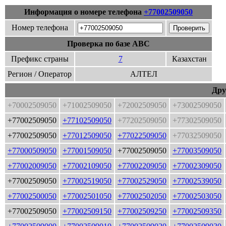
Информация о номере телефона
+77002509050
Номер телефона
Проверка по базе ABC
Префикс страны
7
Казахстан
Регион / Оператор
АЛТЕЛ
Дру
+70002509050
+71002509050
+72002509050
+73002509050
+77002509050
+77102509050
+77202509050
+77302509050
+77002509050
+77012509050
+77022509050
+77032509050
+77000509050
+77001509050
+77002509050
+77003509050
+77002009050
+77002109050
+77002209050
+77002309050
+77002509050
+77002519050
+77002529050
+77002539050
+77002500050
+77002501050
+77002502050
+77002503050
+77002509050
+77002509150
+77002509250
+77002509350