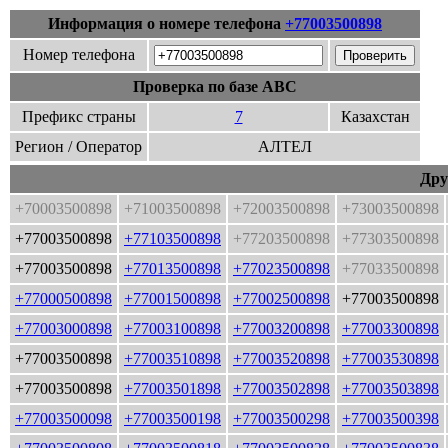
Информация о номере телефона
+77003500898
Номер телефона
Проверка по базе ABC
Префикс страны
7
Казахстан
Регион / Оператор
АЛТЕЛ
Дру
+70003500898
+71003500898
+72003500898
+73003500898
+77003500898
+77103500898
+77203500898
+77303500898
+77003500898
+77013500898
+77023500898
+77033500898
+77000500898
+77001500898
+77002500898
+77003500898
+77003000898
+77003100898
+77003200898
+77003300898
+77003500898
+77003510898
+77003520898
+77003530898
+77003500898
+77003501898
+77003502898
+77003503898
+77003500098
+77003500198
+77003500298
+77003500398