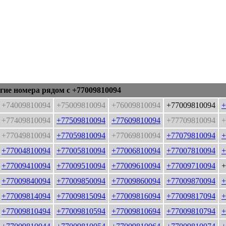
гие номера рядом с +77009810094
+74009810094
+75009810094
+76009810094
+77009810094
+
+77409810094
+77509810094
+77609810094
+77709810094
+
+77049810094
+77059810094
+77069810094
+77079810094
+
+77004810094
+77005810094
+77006810094
+77007810094
+
+77009410094
+77009510094
+77009610094
+77009710094
+
+77009840094
+77009850094
+77009860094
+77009870094
+
+77009814094
+77009815094
+77009816094
+77009817094
+
+77009810494
+77009810594
+77009810694
+77009810794
+