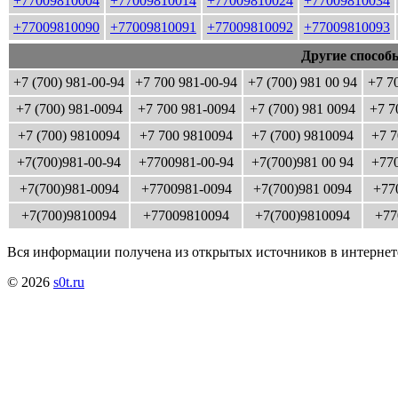
+77009810004
+77009810014
+77009810024
+77009810034
+77009810090
+77009810091
+77009810092
+77009810093
Другие способ
+7 (700) 981-00-94
+7 700 981-00-94
+7 (700) 981 00 94
+7 7
+7 (700) 981-0094
+7 700 981-0094
+7 (700) 981 0094
+7 7
+7 (700) 9810094
+7 700 9810094
+7 (700) 9810094
+7 7
+7(700)981-00-94
+7700981-00-94
+7(700)981 00 94
+770
+7(700)981-0094
+7700981-0094
+7(700)981 0094
+77
+7(700)9810094
+77009810094
+7(700)9810094
+77
Вся информации получена из открытых источников в интернет
© 2026
s0t.ru