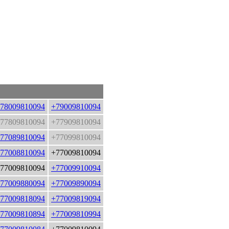
78009810094
+79009810094
77809810094
+77909810094
77089810094
+77099810094
77008810094
+77009810094
77009810094
+77009910094
77009880094
+77009890094
77009818094
+77009819094
77009810894
+77009810994