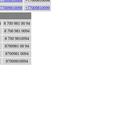
77009810084
+77009810094
77009810098
+77009810099
4
8 700 981 00 94
4
8 700 981 0094
8 700 9810094
8700981 00 94
8700981 0094
87009810094