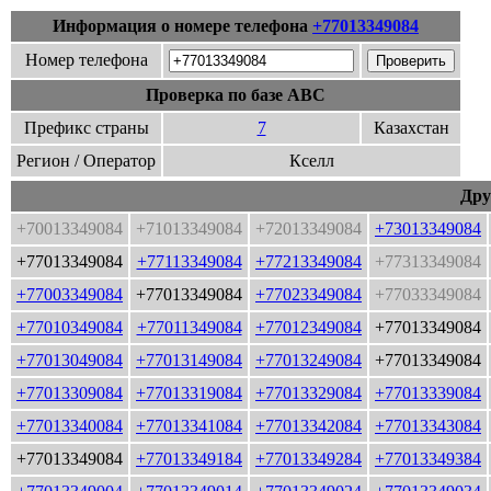
Информация о номере телефона
+77013349084
Номер телефона
Проверка по базе ABC
Префикс страны
7
Казахстан
Регион / Оператор
Кселл
Дру
+70013349084
+71013349084
+72013349084
+73013349084
+77013349084
+77113349084
+77213349084
+77313349084
+77003349084
+77013349084
+77023349084
+77033349084
+77010349084
+77011349084
+77012349084
+77013349084
+77013049084
+77013149084
+77013249084
+77013349084
+77013309084
+77013319084
+77013329084
+77013339084
+77013340084
+77013341084
+77013342084
+77013343084
+77013349084
+77013349184
+77013349284
+77013349384