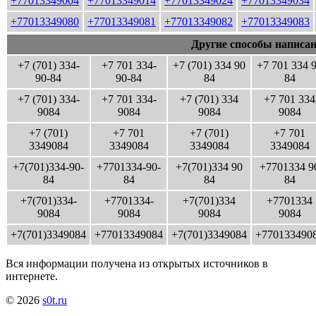
+77013349004
+77013349014
+77013349024
+77013349034
+77013349080
+77013349081
+77013349082
+77013349083
Другие способы написан
+7 (701) 334-
+7 701 334-
+7 (701) 334 90
+7 701 334 
90-84
90-84
84
84
+7 (701) 334-
+7 701 334-
+7 (701) 334
+7 701 334
9084
9084
9084
9084
+7 (701)
+7 701
+7 (701)
+7 701
3349084
3349084
3349084
3349084
+7(701)334-90-
+7701334-90-
+7(701)334 90
+7701334 9
84
84
84
84
+7(701)334-
+7701334-
+7(701)334
+7701334
9084
9084
9084
9084
+7(701)3349084
+77013349084
+7(701)3349084
+770133490
Вся информации получена из открытых источников в
интернете.
© 2026
s0t.ru