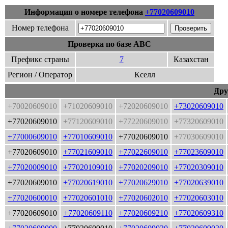
Информация о номере телефона
+77020609010
Номер телефона
Проверка по базе ABC
Префикс страны
7
Казахстан
Регион / Оператор
Кселл
Дру
+70020609010
+71020609010
+72020609010
+73020609010
+77020609010
+77120609010
+77220609010
+77320609010
+77000609010
+77010609010
+77020609010
+77030609010
+77020609010
+77021609010
+77022609010
+77023609010
+77020009010
+77020109010
+77020209010
+77020309010
+77020609010
+77020619010
+77020629010
+77020639010
+77020600010
+77020601010
+77020602010
+77020603010
+77020609010
+77020609110
+77020609210
+77020609310