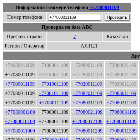
Информация о номере телефона
+77080011109
Номер телефона
Проверка по базе ABC
Префикс страны
7
Казахстан
Регион / Оператор
АЛТЕЛ
Дру
+70080011109
+71080011109
+72080011109
+73080011109
+77080011109
+77180011109
+77280011109
+77380011109
+77000011109
+77010011109
+77020011109
+77030011109
+77080011109
+77081011109
+77082011109
+77083011109
+77080011109
+77080111109
+77080211109
+77080311109
+77080001109
+77080011109
+77080021109
+77080031109
+77080010109
+77080011109
+77080012109
+77080013109
+77080011009
+77080011109
+77080011209
+77080011309