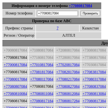
Информация о номере телефона
+77080817084
Номер телефона
Проверка по базе ABC
Префикс страны
7
Казахстан
Регион / Оператор
АЛТЕЛ
Дру
+70080817084
+71080817084
+72080817084
+73080817084
+77080817084
+77180817084
+77280817084
+77380817084
+77000817084
+77010817084
+77020817084
+77030817084
+77080817084
+77081817084
+77082817084
+77083817084
+77080017084
+77080117084
+77080217084
+77080317084
+77080807084
+77080817084
+77080827084
+77080837084
+77080810084
+77080811084
+77080812084
+77080813084
+77080817084
+77080817184
+77080817284
+77080817384