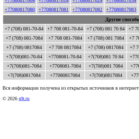
+77080817004
+77080817014
+77080817024
+77080817034
+77080817080
+77080817081
+77080817082
+77080817083
Другие способ
+7 (708) 081-70-84
+7 708 081-70-84
+7 (708) 081 70 84
+7 7
+7 (708) 081-7084
+7 708 081-7084
+7 (708) 081 7084
+7 7
+7 (708) 0817084
+7 708 0817084
+7 (708) 0817084
+7 7
+7(708)081-70-84
+7708081-70-84
+7(708)081 70 84
+770
+7(708)081-7084
+7708081-7084
+7(708)081 7084
+77
+7(708)0817084
+77080817084
+7(708)0817084
+77
Вся информации получена из открытых источников в интернет
© 2026
s0t.ru