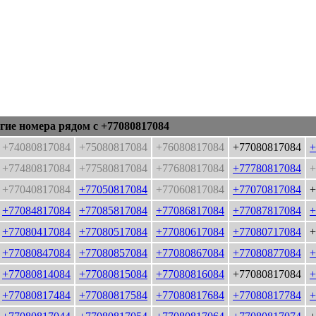
гие номера рядом с +77080817084
+74080817084
+75080817084
+76080817084
+77080817084
+
+77480817084
+77580817084
+77680817084
+77780817084
+
+77040817084
+77050817084
+77060817084
+77070817084
+
+77084817084
+77085817084
+77086817084
+77087817084
+
+77080417084
+77080517084
+77080617084
+77080717084
+
+77080847084
+77080857084
+77080867084
+77080877084
+
+77080814084
+77080815084
+77080816084
+77080817084
+
+77080817484
+77080817584
+77080817684
+77080817784
+