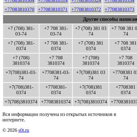
+77083810304
+77083810314
+77083810324
+77083810334
+77083810370
+77083810371
+77083810372
+77083810373
Другие способы написан
+7 (708) 381-
+7 708 381-
+7 (708) 381 03
+7 708 381 
03-74
03-74
74
74
+7 (708) 381-
+7 708 381-
+7 (708) 381
+7 708 381
0374
0374
0374
0374
+7 (708)
+7 708
+7 (708)
+7 708
3810374
3810374
3810374
3810374
+7(708)381-03-
+7708381-03-
+7(708)381 03
+7708381 0
74
74
74
74
+7(708)381-
+7708381-
+7(708)381
+7708381
0374
0374
0374
0374
+7(708)3810374
+77083810374
+7(708)3810374
+770838103
Вся информации получена из открытых источников в
интернете.
© 2026
s0t.ru