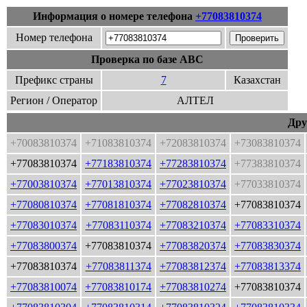
Информация о номере телефона
+77083810374
Номер телефона
Проверка по базе ABC
Префикс страны
7
Казахстан
Регион / Оператор
АЛТЕЛ
Дру
+70083810374
+71083810374
+72083810374
+73083810374
+77083810374
+77183810374
+77283810374
+77383810374
+77003810374
+77013810374
+77023810374
+77033810374
+77080810374
+77081810374
+77082810374
+77083810374
+77083010374
+77083110374
+77083210374
+77083310374
+77083800374
+77083810374
+77083820374
+77083830374
+77083810374
+77083811374
+77083812374
+77083813374
+77083810074
+77083810174
+77083810274
+77083810374