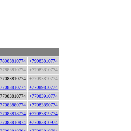
78083810774
+79083810774
77883810774
+77983810774
77083810774
+77093810774
77088810774
+77089810774
77083810774
+77083910774
77083880774
+77083890774
77083818774
+77083819774
77083810874
+77083810974