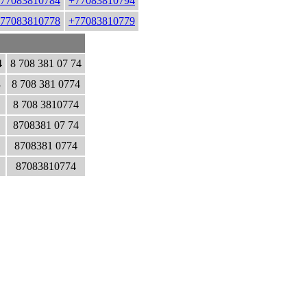
77083810784
+77083810794
77083810778
+77083810779
4
8 708 381 07 74
4
8 708 381 0774
8 708 3810774
8708381 07 74
8708381 0774
87083810774