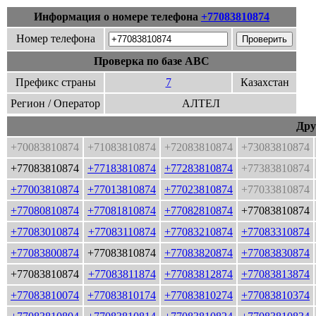
Информация о номере телефона
+77083810874
Номер телефона
Проверка по базе ABC
Префикс страны
7
Казахстан
Регион / Оператор
АЛТЕЛ
Дру
+70083810874
+71083810874
+72083810874
+73083810874
+77083810874
+77183810874
+77283810874
+77383810874
+77003810874
+77013810874
+77023810874
+77033810874
+77080810874
+77081810874
+77082810874
+77083810874
+77083010874
+77083110874
+77083210874
+77083310874
+77083800874
+77083810874
+77083820874
+77083830874
+77083810874
+77083811874
+77083812874
+77083813874
+77083810074
+77083810174
+77083810274
+77083810374