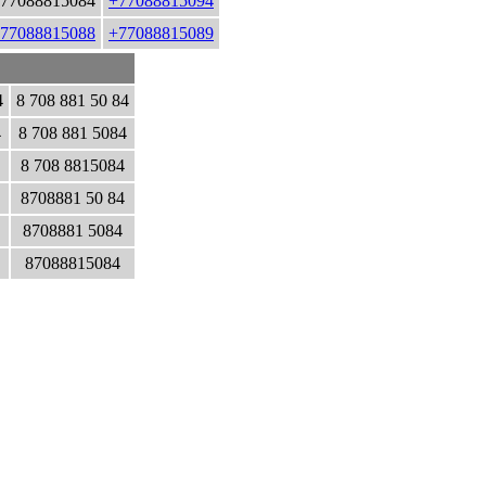
77088815084
+77088815094
77088815088
+77088815089
4
8 708 881 50 84
4
8 708 881 5084
8 708 8815084
8708881 50 84
8708881 5084
87088815084