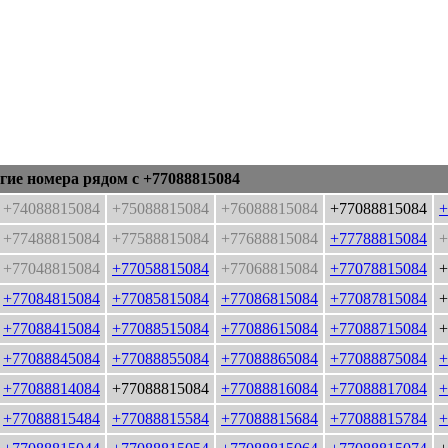
гие номера рядом с +77088815084
+74088815084
+75088815084
+76088815084
+77088815084
+
+77488815084
+77588815084
+77688815084
+77788815084
+
+77048815084
+77058815084
+77068815084
+77078815084
+
+77084815084
+77085815084
+77086815084
+77087815084
+
+77088415084
+77088515084
+77088615084
+77088715084
+
+77088845084
+77088855084
+77088865084
+77088875084
+
+77088814084
+77088815084
+77088816084
+77088817084
+
+77088815484
+77088815584
+77088815684
+77088815784
+