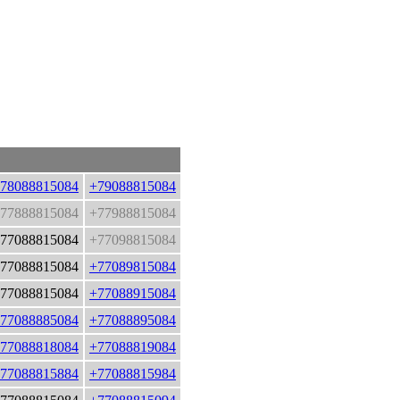
78088815084
+79088815084
77888815084
+77988815084
77088815084
+77098815084
77088815084
+77089815084
77088815084
+77088915084
77088885084
+77088895084
77088818084
+77088819084
77088815884
+77088815984