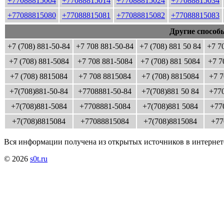
+77088815004
+77088815014
+77088815024
+77088815034
+77088815080
+77088815081
+77088815082
+77088815083
Другие способ
+7 (708) 881-50-84
+7 708 881-50-84
+7 (708) 881 50 84
+7 7
+7 (708) 881-5084
+7 708 881-5084
+7 (708) 881 5084
+7 7
+7 (708) 8815084
+7 708 8815084
+7 (708) 8815084
+7 7
+7(708)881-50-84
+7708881-50-84
+7(708)881 50 84
+770
+7(708)881-5084
+7708881-5084
+7(708)881 5084
+77
+7(708)8815084
+77088815084
+7(708)8815084
+77
Вся информации получена из открытых источников в интернет
© 2026
s0t.ru