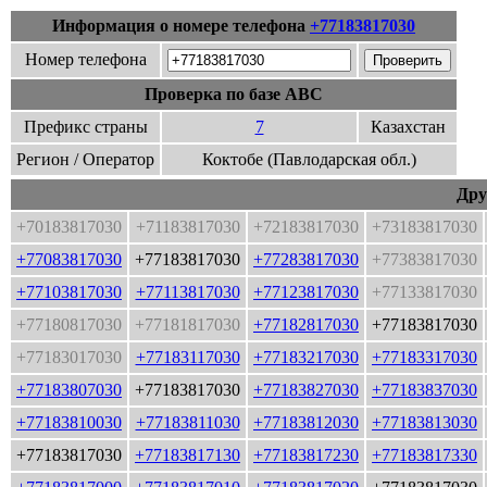
Информация о номере телефона
+77183817030
Номер телефона
Проверка по базе ABC
Префикс страны
7
Казахстан
Регион / Оператор
Коктобе (Павлодарская обл.)
Дру
+70183817030
+71183817030
+72183817030
+73183817030
+77083817030
+77183817030
+77283817030
+77383817030
+77103817030
+77113817030
+77123817030
+77133817030
+77180817030
+77181817030
+77182817030
+77183817030
+77183017030
+77183117030
+77183217030
+77183317030
+77183807030
+77183817030
+77183827030
+77183837030
+77183810030
+77183811030
+77183812030
+77183813030
+77183817030
+77183817130
+77183817230
+77183817330