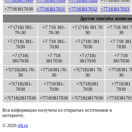
+77183817000
+77183817010
+77183817020
+77183817030
+77183817030
+77183817031
+77183817032
+77183817033
Другие способы написан
+7 (718) 381-
+7 718 381-
+7 (718) 381 70
+7 718 381 
70-30
70-30
30
30
+7 (718) 381-
+7 718 381-
+7 (718) 381
+7 718 381
7030
7030
7030
7030
+7 (718)
+7 718
+7 (718)
+7 718
3817030
3817030
3817030
3817030
+7(718)381-70-
+7718381-70-
+7(718)381 70
+7718381 7
30
30
30
30
+7(718)381-
+7718381-
+7(718)381
+7718381
7030
7030
7030
7030
+7(718)3817030
+77183817030
+7(718)3817030
+771838170
Вся информации получена из открытых источников в
интернете.
© 2026
s0t.ru