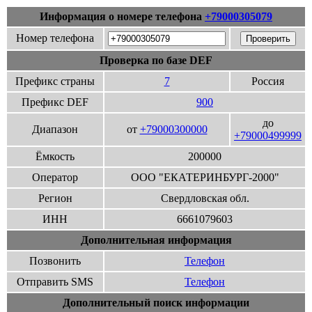
Информация о номере телефона
+79000305079
Номер телефона
Проверка по базе DEF
Префикс страны
7
Россия
Префикс DEF
900
до
Диапазон
от
+79000300000
+79000499999
Ёмкость
200000
Оператор
ООО "ЕКАТЕРИНБУРГ-2000"
Регион
Свердловская обл.
ИНН
6661079603
Дополнительная информация
Позвонить
Телефон
Отправить SMS
Телефон
Дополнительный поиск информации