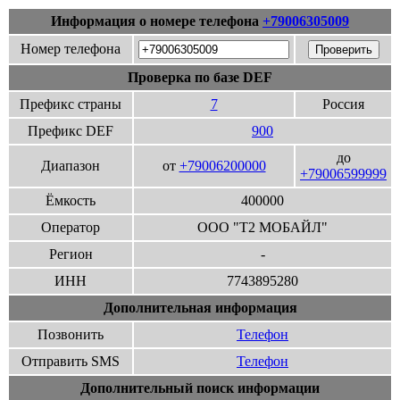
Информация о номере телефона
+79006305009
Номер телефона
Проверка по базе DEF
Префикс страны
7
Россия
Префикс DEF
900
до
Диапазон
от
+79006200000
+79006599999
Ёмкость
400000
Оператор
ООО "Т2 МОБАЙЛ"
Регион
-
ИНН
7743895280
Дополнительная информация
Позвонить
Телефон
Отправить SMS
Телефон
Дополнительный поиск информации