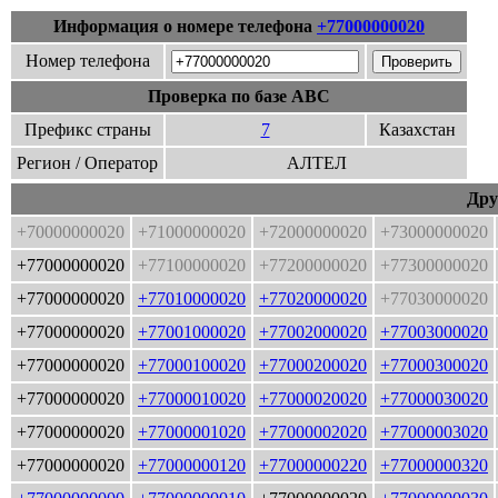
Информация о номере телефона
+77000000020
Номер телефона
Проверка по базе ABC
Префикс страны
7
Казахстан
Регион / Оператор
АЛТЕЛ
Дру
+70000000020
+71000000020
+72000000020
+73000000020
+77000000020
+77100000020
+77200000020
+77300000020
+77000000020
+77010000020
+77020000020
+77030000020
+77000000020
+77001000020
+77002000020
+77003000020
+77000000020
+77000100020
+77000200020
+77000300020
+77000000020
+77000010020
+77000020020
+77000030020
+77000000020
+77000001020
+77000002020
+77000003020
+77000000020
+77000000120
+77000000220
+77000000320