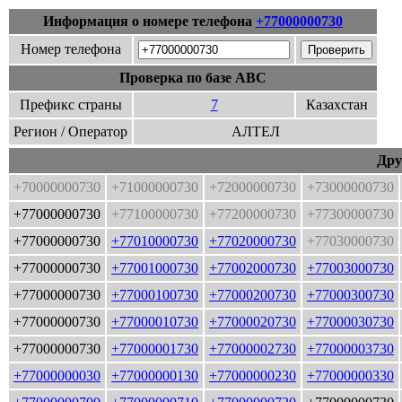
Информация о номере телефона
+77000000730
Номер телефона
Проверка по базе ABC
Префикс страны
7
Казахстан
Регион / Оператор
АЛТЕЛ
Дру
+70000000730
+71000000730
+72000000730
+73000000730
+77000000730
+77100000730
+77200000730
+77300000730
+77000000730
+77010000730
+77020000730
+77030000730
+77000000730
+77001000730
+77002000730
+77003000730
+77000000730
+77000100730
+77000200730
+77000300730
+77000000730
+77000010730
+77000020730
+77000030730
+77000000730
+77000001730
+77000002730
+77000003730
+77000000030
+77000000130
+77000000230
+77000000330