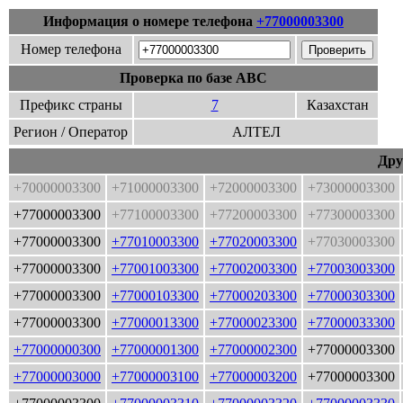
Информация о номере телефона
+77000003300
Номер телефона
Проверка по базе ABC
Префикс страны
7
Казахстан
Регион / Оператор
АЛТЕЛ
Дру
+70000003300
+71000003300
+72000003300
+73000003300
+77000003300
+77100003300
+77200003300
+77300003300
+77000003300
+77010003300
+77020003300
+77030003300
+77000003300
+77001003300
+77002003300
+77003003300
+77000003300
+77000103300
+77000203300
+77000303300
+77000003300
+77000013300
+77000023300
+77000033300
+77000000300
+77000001300
+77000002300
+77000003300
+77000003000
+77000003100
+77000003200
+77000003300