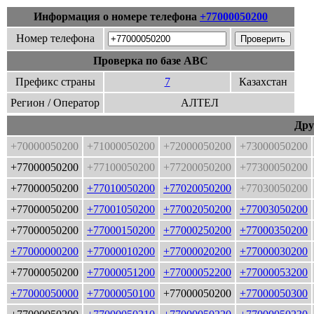
Информация о номере телефона
+77000050200
Номер телефона
Проверка по базе ABC
Префикс страны
7
Казахстан
Регион / Оператор
АЛТЕЛ
Дру
+70000050200
+71000050200
+72000050200
+73000050200
+77000050200
+77100050200
+77200050200
+77300050200
+77000050200
+77010050200
+77020050200
+77030050200
+77000050200
+77001050200
+77002050200
+77003050200
+77000050200
+77000150200
+77000250200
+77000350200
+77000000200
+77000010200
+77000020200
+77000030200
+77000050200
+77000051200
+77000052200
+77000053200
+77000050000
+77000050100
+77000050200
+77000050300