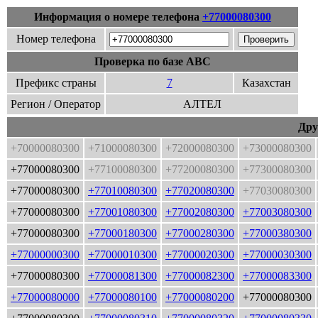
Информация о номере телефона
+77000080300
Номер телефона
Проверка по базе ABC
Префикс страны
7
Казахстан
Регион / Оператор
АЛТЕЛ
Дру
+70000080300
+71000080300
+72000080300
+73000080300
+77000080300
+77100080300
+77200080300
+77300080300
+77000080300
+77010080300
+77020080300
+77030080300
+77000080300
+77001080300
+77002080300
+77003080300
+77000080300
+77000180300
+77000280300
+77000380300
+77000000300
+77000010300
+77000020300
+77000030300
+77000080300
+77000081300
+77000082300
+77000083300
+77000080000
+77000080100
+77000080200
+77000080300