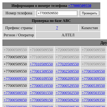
Информация о номере телефона
+77000509550
Номер телефона
Проверка по базе ABC
Префикс страны
7
Казахстан
Регион / Оператор
АЛТЕЛ
Дру
+70000509550
+71000509550
+72000509550
+73000509550
+77000509550
+77100509550
+77200509550
+77300509550
+77000509550
+77010509550
+77020509550
+77030509550
+77000509550
+77001509550
+77002509550
+77003509550
+77000009550
+77000109550
+77000209550
+77000309550
+77000509550
+77000519550
+77000529550
+77000539550
+77000500550
+77000501550
+77000502550
+77000503550
+77000509050
+77000509150
+77000509250
+77000509350