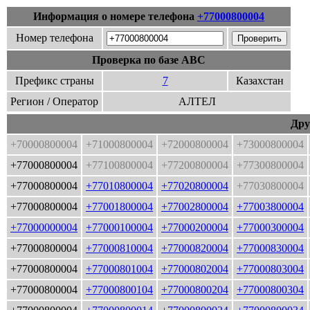
Информация о номере телефона
+77000800004
Номер телефона
Проверка по базе ABC
Префикс страны
7
Казахстан
Регион / Оператор
АЛТЕЛ
Дру
+70000800004
+71000800004
+72000800004
+73000800004
+77000800004
+77100800004
+77200800004
+77300800004
+77000800004
+77010800004
+77020800004
+77030800004
+77000800004
+77001800004
+77002800004
+77003800004
+77000000004
+77000100004
+77000200004
+77000300004
+77000800004
+77000810004
+77000820004
+77000830004
+77000800004
+77000801004
+77000802004
+77000803004
+77000800004
+77000800104
+77000800204
+77000800304