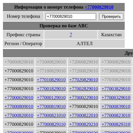
Информация о номере телефона
+77000829010
Номер телефона
Проверка по базе ABC
Префикс страны
7
Казахстан
Регион / Оператор
АЛТЕЛ
Дру
+70000829010
+71000829010
+72000829010
+73000829010
+77000829010
+77100829010
+77200829010
+77300829010
+77000829010
+77010829010
+77020829010
+77030829010
+77000829010
+77001829010
+77002829010
+77003829010
+77000029010
+77000129010
+77000229010
+77000329010
+77000809010
+77000819010
+77000829010
+77000839010
+77000820010
+77000821010
+77000822010
+77000823010
+77000829010
+77000829110
+77000829210
+77000829310