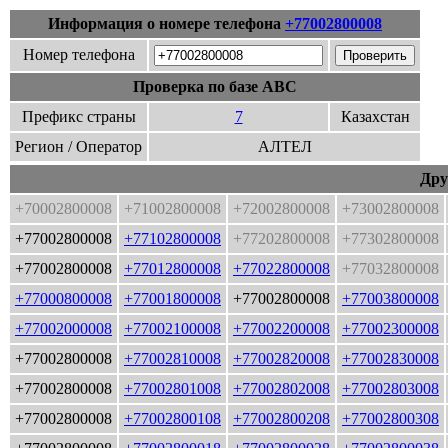
Информация о номере телефона
+77002800008
Номер телефона
Проверка по базе ABC
Префикс страны
7
Казахстан
Регион / Оператор
АЛТЕЛ
Дру
+70002800008
+71002800008
+72002800008
+73002800008
+77002800008
+77102800008
+77202800008
+77302800008
+77002800008
+77012800008
+77022800008
+77032800008
+77000800008
+77001800008
+77002800008
+77003800008
+77002000008
+77002100008
+77002200008
+77002300008
+77002800008
+77002810008
+77002820008
+77002830008
+77002800008
+77002801008
+77002802008
+77002803008
+77002800008
+77002800108
+77002800208
+77002800308