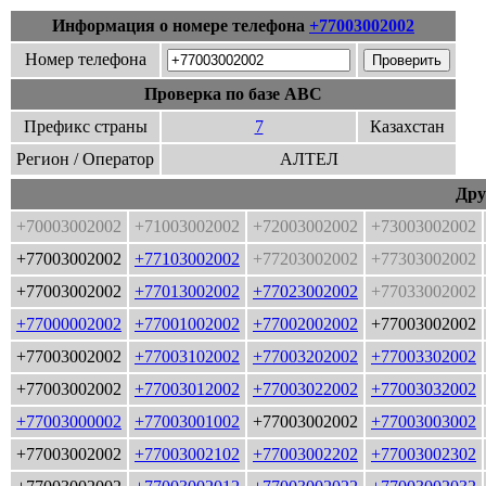
Информация о номере телефона
+77003002002
Номер телефона
Проверка по базе ABC
Префикс страны
7
Казахстан
Регион / Оператор
АЛТЕЛ
Дру
+70003002002
+71003002002
+72003002002
+73003002002
+77003002002
+77103002002
+77203002002
+77303002002
+77003002002
+77013002002
+77023002002
+77033002002
+77000002002
+77001002002
+77002002002
+77003002002
+77003002002
+77003102002
+77003202002
+77003302002
+77003002002
+77003012002
+77003022002
+77003032002
+77003000002
+77003001002
+77003002002
+77003003002
+77003002002
+77003002102
+77003002202
+77003002302