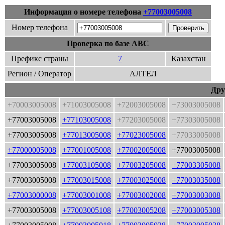
Информация о номере телефона
+77003005008
Номер телефона
Проверка по базе ABC
Префикс страны
7
Казахстан
Регион / Оператор
АЛТЕЛ
Дру
+70003005008
+71003005008
+72003005008
+73003005008
+77003005008
+77103005008
+77203005008
+77303005008
+77003005008
+77013005008
+77023005008
+77033005008
+77000005008
+77001005008
+77002005008
+77003005008
+77003005008
+77003105008
+77003205008
+77003305008
+77003005008
+77003015008
+77003025008
+77003035008
+77003000008
+77003001008
+77003002008
+77003003008
+77003005008
+77003005108
+77003005208
+77003005308