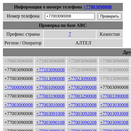
Информация о номере телефона
+77003090008
Номер телефона
Проверка по базе ABC
Префикс страны
7
Казахстан
Регион / Оператор
АЛТЕЛ
Дру
+70003090008
+71003090008
+72003090008
+73003090008
+77003090008
+77103090008
+77203090008
+77303090008
+77003090008
+77013090008
+77023090008
+77033090008
+77000090008
+77001090008
+77002090008
+77003090008
+77003090008
+77003190008
+77003290008
+77003390008
+77003000008
+77003010008
+77003020008
+77003030008
+77003090008
+77003091008
+77003092008
+77003093008
+77003090008
+77003090108
+77003090208
+77003090308