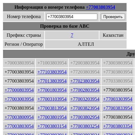
Информация о номере телефона
+77003803954
Номер телефона
Проверка по базе ABC
Префикс страны
7
Казахстан
Регион / Оператор
АЛТЕЛ
Дру
+70003803954
+71003803954
+72003803954
+73003803954
+77003803954
+77103803954
+77203803954
+77303803954
+77003803954
+77013803954
+77023803954
+77033803954
+77000803954
+77001803954
+77002803954
+77003803954
+77003003954
+77003103954
+77003203954
+77003303954
+77003803954
+77003813954
+77003823954
+77003833954
+77003800954
+77003801954
+77003802954
+77003803954
+77003803054
+77003803154
+77003803254
+77003803354