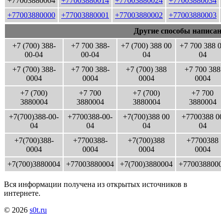
+77003880004
+77003880014
+77003880024
+77003880034
+77003880000
+77003880001
+77003880002
+77003880003
Другие способы написан
+7 (700) 388-
+7 700 388-
+7 (700) 388 00
+7 700 388 
00-04
00-04
04
04
+7 (700) 388-
+7 700 388-
+7 (700) 388
+7 700 388
0004
0004
0004
0004
+7 (700)
+7 700
+7 (700)
+7 700
3880004
3880004
3880004
3880004
+7(700)388-00-
+7700388-00-
+7(700)388 00
+7700388 0
04
04
04
04
+7(700)388-
+7700388-
+7(700)388
+7700388
0004
0004
0004
0004
+7(700)3880004
+77003880004
+7(700)3880004
+770038800
Вся информации получена из открытых источников в
интернете.
© 2026
s0t.ru