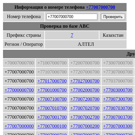
Информация о номере телефона
+77007000700
Номер телефона
Проверка по базе ABC
Префикс страны
7
Казахстан
Регион / Оператор
АЛТЕЛ
Дру
+70007000700
+71007000700
+72007000700
+73007000700
+77007000700
+77107000700
+77207000700
+77307000700
+77007000700
+77017000700
+77027000700
+77037000700
+77000000700
+77001000700
+77002000700
+77003000700
+77007000700
+77007100700
+77007200700
+77007300700
+77007000700
+77007010700
+77007020700
+77007030700
+77007000700
+77007001700
+77007002700
+77007003700
+77007000000
+77007000100
+77007000200
+77007000300