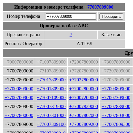
Информация о номере телефона
+77007809000
Номер телефона
Проверка по базе ABC
Префикс страны
7
Казахстан
Регион / Оператор
АЛТЕЛ
Дру
+70007809000
+71007809000
+72007809000
+73007809000
+77007809000
+77107809000
+77207809000
+77307809000
+77007809000
+77017809000
+77027809000
+77037809000
+77000809000
+77001809000
+77002809000
+77003809000
+77007009000
+77007109000
+77007209000
+77007309000
+77007809000
+77007819000
+77007829000
+77007839000
+77007800000
+77007801000
+77007802000
+77007803000
+77007809000
+77007809100
+77007809200
+77007809300