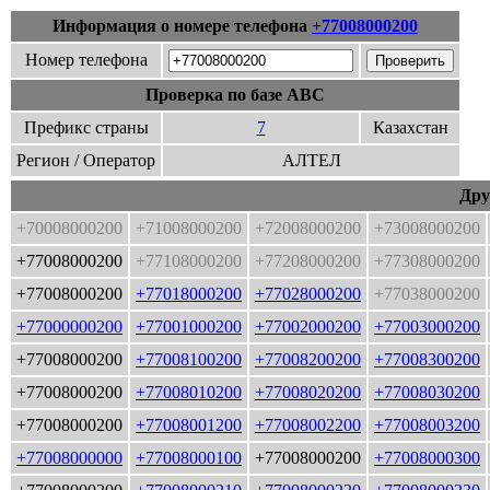
Информация о номере телефона
+77008000200
Номер телефона
Проверка по базе ABC
Префикс страны
7
Казахстан
Регион / Оператор
АЛТЕЛ
Дру
+70008000200
+71008000200
+72008000200
+73008000200
+77008000200
+77108000200
+77208000200
+77308000200
+77008000200
+77018000200
+77028000200
+77038000200
+77000000200
+77001000200
+77002000200
+77003000200
+77008000200
+77008100200
+77008200200
+77008300200
+77008000200
+77008010200
+77008020200
+77008030200
+77008000200
+77008001200
+77008002200
+77008003200
+77008000000
+77008000100
+77008000200
+77008000300