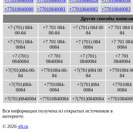
+77010840004
+77010840014
+77010840024
+77010840034
+77010840080
+77010840081
+77010840082
+77010840083
Другие способы написан
+7 (701) 084-
+7 701 084-
+7 (701) 084 00
+7 701 084 
00-84
00-84
84
84
+7 (701) 084-
+7 701 084-
+7 (701) 084
+7 701 084
0084
0084
0084
0084
+7 (701)
+7 701
+7 (701)
+7 701
0840084
0840084
0840084
0840084
+7(701)084-00-
+7701084-00-
+7(701)084 00
+7701084 0
84
84
84
84
+7(701)084-
+7701084-
+7(701)084
+7701084
0084
0084
0084
0084
+7(701)0840084
+77010840084
+7(701)0840084
+770108400
Вся информации получена из открытых источников в
интернете.
© 2026
s0t.ru