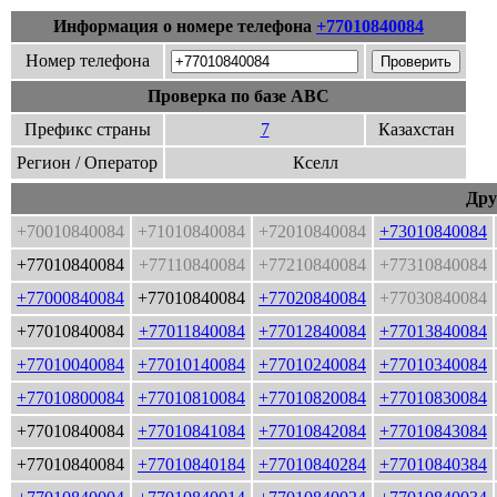
Информация о номере телефона
+77010840084
Номер телефона
Проверка по базе ABC
Префикс страны
7
Казахстан
Регион / Оператор
Кселл
Дру
+70010840084
+71010840084
+72010840084
+73010840084
+77010840084
+77110840084
+77210840084
+77310840084
+77000840084
+77010840084
+77020840084
+77030840084
+77010840084
+77011840084
+77012840084
+77013840084
+77010040084
+77010140084
+77010240084
+77010340084
+77010800084
+77010810084
+77010820084
+77010830084
+77010840084
+77010841084
+77010842084
+77010843084
+77010840084
+77010840184
+77010840284
+77010840384