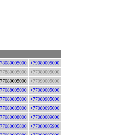
78080005000
+79080005000
77880005000
+77980005000
77080005000
+77090005000
77088005000
+77089005000
77080805000
+77080905000
77080085000
+77080095000
77080008000
+77080009000
77080005800
+77080005900