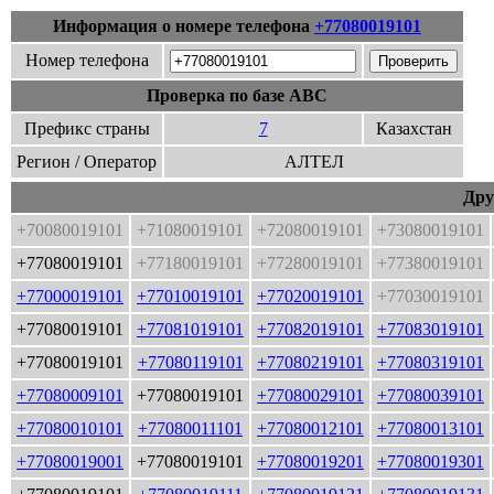
Информация о номере телефона
+77080019101
Номер телефона
Проверка по базе ABC
Префикс страны
7
Казахстан
Регион / Оператор
АЛТЕЛ
Дру
+70080019101
+71080019101
+72080019101
+73080019101
+77080019101
+77180019101
+77280019101
+77380019101
+77000019101
+77010019101
+77020019101
+77030019101
+77080019101
+77081019101
+77082019101
+77083019101
+77080019101
+77080119101
+77080219101
+77080319101
+77080009101
+77080019101
+77080029101
+77080039101
+77080010101
+77080011101
+77080012101
+77080013101
+77080019001
+77080019101
+77080019201
+77080019301