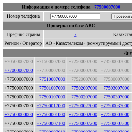
Информация о номере телефона
+77500007000
Номер телефона
Проверка по базе ABC
Префикс страны
7
Казахста
Регион / Оператор
АО «Казахтелеком» (коммутируемый дост
Дру
+70500007000
+71500007000
+72500007000
+73500007000
+77000007000
+77100007000
+77200007000
+77300007000
+77500007000
+77510007000
+77520007000
+77530007000
+77500007000
+77501007000
+77502007000
+77503007000
+77500007000
+77500107000
+77500207000
+77500307000
+77500007000
+77500017000
+77500027000
+77500037000
+77500000000
+77500001000
+77500002000
+77500003000
+77500007000
+77500007100
+77500007200
+77500007300