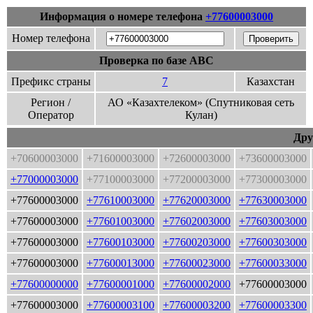
Информация о номере телефона
+77600003000
Номер телефона
Проверка по базе ABC
Префикс страны
7
Казахстан
Регион /
АО «Казахтелеком» (Спутниковая сеть
Оператор
Кулан)
Дру
+70600003000
+71600003000
+72600003000
+73600003000
+77000003000
+77100003000
+77200003000
+77300003000
+77600003000
+77610003000
+77620003000
+77630003000
+77600003000
+77601003000
+77602003000
+77603003000
+77600003000
+77600103000
+77600203000
+77600303000
+77600003000
+77600013000
+77600023000
+77600033000
+77600000000
+77600001000
+77600002000
+77600003000
+77600003000
+77600003100
+77600003200
+77600003300