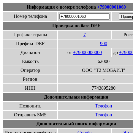
Информация о номере телефона
+79000001060
Номер телефона
Проверка по базе DEF
Префикс страны
7
Росс
Префикс DEF
900
Диапазон
от
+79000000000
до
+7900
Ёмкость
62000
Оператор
ООО "Т2 МОБАЙЛ"
Регион
-
ИНН
7743895280
Дополнительная информация
Позвонить
Телефон
Отправить SMS
Телефон
Дополнительный поиск информации
Искать номер телефона в
Google
Янде