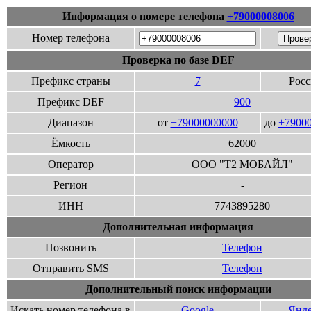
Информация о номере телефона
+79000008006
Номер телефона
Проверка по базе DEF
Префикс страны
7
Росс
Префикс DEF
900
Диапазон
от
+79000000000
до
+7900
Ёмкость
62000
Оператор
ООО "Т2 МОБАЙЛ"
Регион
-
ИНН
7743895280
Дополнительная информация
Позвонить
Телефон
Отправить SMS
Телефон
Дополнительный поиск информации
Искать номер телефона в
Google
Янде