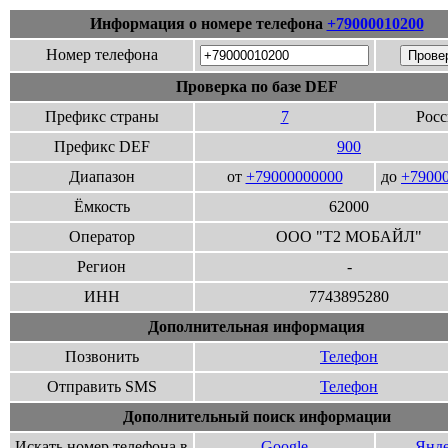
Информация о номере телефона
+79000010200
Номер телефона
Проверка по базе DEF
Префикс страны
7
Росс
Префикс DEF
900
Диапазон
от
+79000000000
до
+7900
Ёмкость
62000
Оператор
ООО "Т2 МОБАЙЛ"
Регион
-
ИНН
7743895280
Дополнительная информация
Позвонить
Телефон
Отправить SMS
Телефон
Дополнительный поиск информации
Искать номер телефона в
Google
Янде