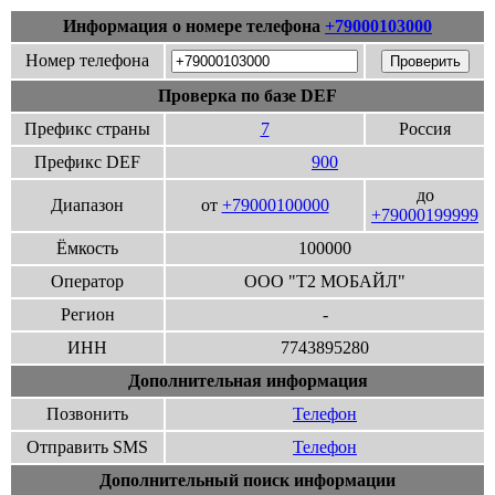
Информация о номере телефона
+79000103000
Номер телефона
Проверка по базе DEF
Префикс страны
7
Россия
Префикс DEF
900
до
Диапазон
от
+79000100000
+79000199999
Ёмкость
100000
Оператор
ООО "Т2 МОБАЙЛ"
Регион
-
ИНН
7743895280
Дополнительная информация
Позвонить
Телефон
Отправить SMS
Телефон
Дополнительный поиск информации