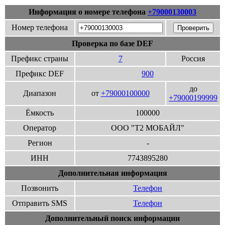
Информация о номере телефона
+79000130003
Номер телефона
Проверка по базе DEF
Префикс страны
7
Россия
Префикс DEF
900
до
Диапазон
от
+79000100000
+79000199999
Ёмкость
100000
Оператор
ООО "Т2 МОБАЙЛ"
Регион
-
ИНН
7743895280
Дополнительная информация
Позвонить
Телефон
Отправить SMS
Телефон
Дополнительный поиск информации