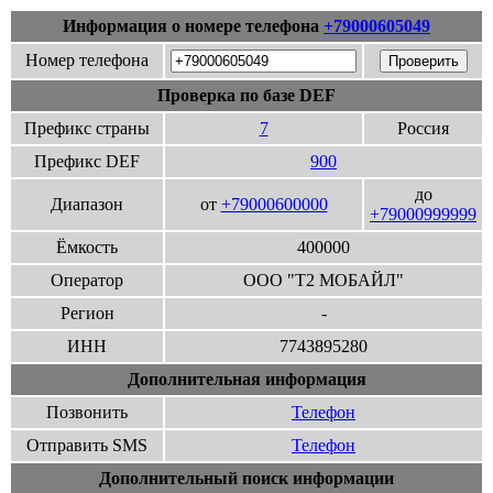
Информация о номере телефона
+79000605049
Номер телефона
Проверка по базе DEF
Префикс страны
7
Россия
Префикс DEF
900
до
Диапазон
от
+79000600000
+79000999999
Ёмкость
400000
Оператор
ООО "Т2 МОБАЙЛ"
Регион
-
ИНН
7743895280
Дополнительная информация
Позвонить
Телефон
Отправить SMS
Телефон
Дополнительный поиск информации