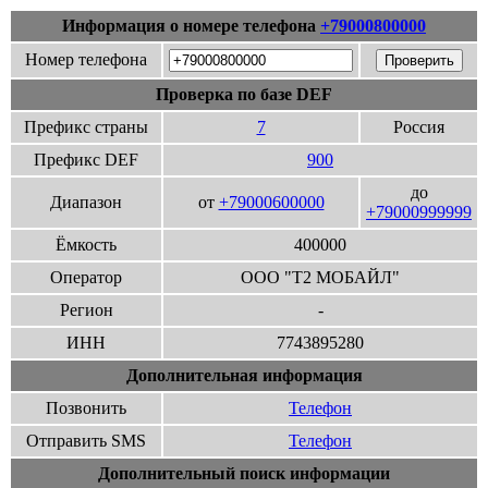
Информация о номере телефона
+79000800000
Номер телефона
Проверка по базе DEF
Префикс страны
7
Россия
Префикс DEF
900
до
Диапазон
от
+79000600000
+79000999999
Ёмкость
400000
Оператор
ООО "Т2 МОБАЙЛ"
Регион
-
ИНН
7743895280
Дополнительная информация
Позвонить
Телефон
Отправить SMS
Телефон
Дополнительный поиск информации