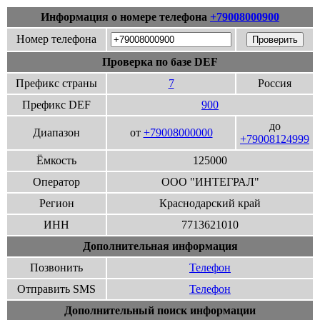
Информация о номере телефона
+79008000900
Номер телефона
Проверка по базе DEF
Префикс страны
7
Россия
Префикс DEF
900
до
Диапазон
от
+79008000000
+79008124999
Ёмкость
125000
Оператор
ООО "ИНТЕГРАЛ"
Регион
Краснодарский край
ИНН
7713621010
Дополнительная информация
Позвонить
Телефон
Отправить SMS
Телефон
Дополнительный поиск информации