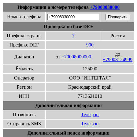
Информация о номере телефона
+79008030000
Номер телефона
Проверка по базе DEF
Префикс страны
7
Россия
Префикс DEF
900
до
Диапазон
от
+79008000000
+79008124999
Ёмкость
125000
Оператор
ООО "ИНТЕГРАЛ"
Регион
Краснодарский край
ИНН
7713621010
Дополнительная информация
Позвонить
Телефон
Отправить SMS
Телефон
Дополнительный поиск информации