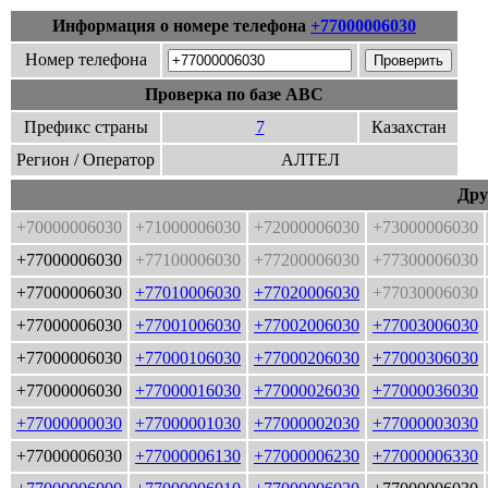
Информация о номере телефона
+77000006030
Номер телефона
Проверка по базе ABC
Префикс страны
7
Казахстан
Регион / Оператор
АЛТЕЛ
Дру
+70000006030
+71000006030
+72000006030
+73000006030
+77000006030
+77100006030
+77200006030
+77300006030
+77000006030
+77010006030
+77020006030
+77030006030
+77000006030
+77001006030
+77002006030
+77003006030
+77000006030
+77000106030
+77000206030
+77000306030
+77000006030
+77000016030
+77000026030
+77000036030
+77000000030
+77000001030
+77000002030
+77000003030
+77000006030
+77000006130
+77000006230
+77000006330