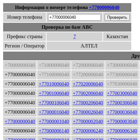
Информация о номере телефона
+77000006040
Номер телефона
Проверка по базе ABC
Префикс страны
7
Казахстан
Регион / Оператор
АЛТЕЛ
Дру
+70000006040
+71000006040
+72000006040
+73000006040
+77000006040
+77100006040
+77200006040
+77300006040
+77000006040
+77010006040
+77020006040
+77030006040
+77000006040
+77001006040
+77002006040
+77003006040
+77000006040
+77000106040
+77000206040
+77000306040
+77000006040
+77000016040
+77000026040
+77000036040
+77000000040
+77000001040
+77000002040
+77000003040
+77000006040
+77000006140
+77000006240
+77000006340