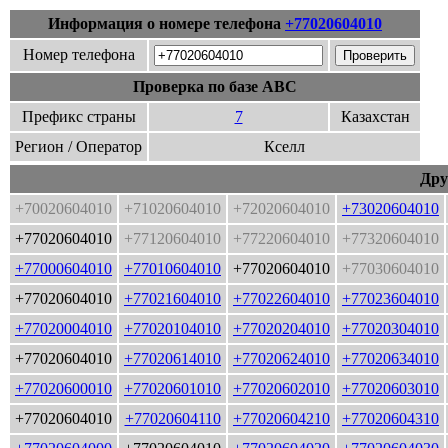
Информация о номере телефона
+77020604010
Номер телефона
Проверка по базе ABC
Префикс страны
7
Казахстан
Регион / Оператор
Кселл
Дру
+70020604010
+71020604010
+72020604010
+73020604010
+77020604010
+77120604010
+77220604010
+77320604010
+77000604010
+77010604010
+77020604010
+77030604010
+77020604010
+77021604010
+77022604010
+77023604010
+77020004010
+77020104010
+77020204010
+77020304010
+77020604010
+77020614010
+77020624010
+77020634010
+77020600010
+77020601010
+77020602010
+77020603010
+77020604010
+77020604110
+77020604210
+77020604310